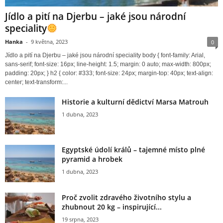
Jídlo a pití na Djerbu – jaké jsou národní
speciality
Hanka
-
9 května, 2023
0
Jídlo a pití na Djerbu – jaké jsou národní speciality body { font-family: Arial,
sans-serif; font-size: 16px; line-height: 1.5; margin: 0 auto; max-width: 800px;
padding: 20px; } h2 { color: #333; font-size: 24px; margin-top: 40px; text-align:
center; text-transform:...
Historie a kulturní dědictví Marsa Matrouh
1 dubna, 2023
Egyptské údolí králů – tajemné místo plné
pyramid a hrobek
1 dubna, 2023
Proč zvolit zdravého životního stylu a
zhubnout 20 kg – inspirující...
19 srpna, 2023