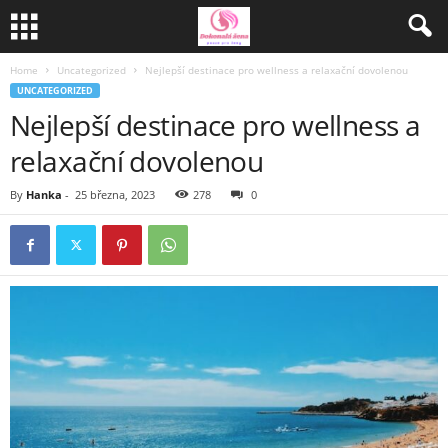
Home
Uncategorized
Nejlepší destinace pro wellness a relaxační dovolenou
UNCATEGORIZED
Nejlepší destinace pro wellness a
relaxační dovolenou
By
Hanka
-
25 března, 2023
278
0