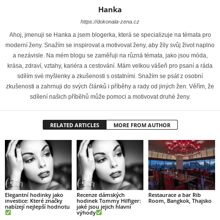
Hanka
https://dokonala-zena.cz
Ahoj, jmenuji se Hanka a jsem blogerka, která se specializuje na témata pro
moderní ženy. Snažím se inspirovat a motivovat ženy, aby žily svůj život naplno
a nezávisle. Na mém blogu se zaměřuji na různá témata, jako jsou móda,
krása, zdraví, vztahy, kariéra a cestování. Mám velkou vášeň pro psaní a ráda
sdílím své myšlenky a zkušenosti s ostatními. Snažím se psát z osobní
zkušenosti a zahrnuji do svých článků i příběhy a rady od jiných žen. Věřím, že
sdílení našich příběhů může pomoci a motivovat druhé ženy.
RELATED ARTICLES
MORE FROM AUTHOR
Elegantní hodinky jako
Recenze dámských
Restaurace a bar Rib
investice: Které značky
hodinek Tommy Hilfiger:
Room, Bangkok, Thajsko
nabízejí nejlepší hodnotu
jaké jsou jejich hlavní
výhody