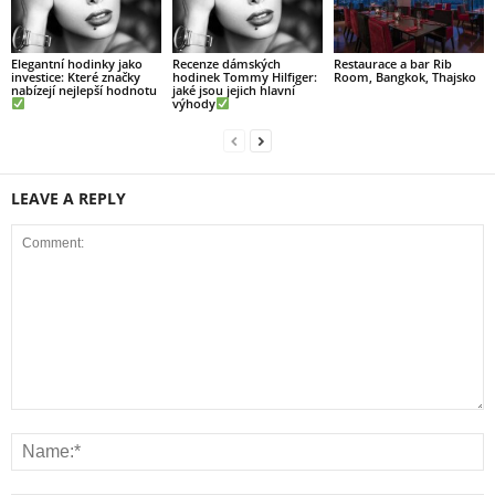
Elegantní hodinky jako
Recenze dámských
Restaurace a bar Rib
investice: Které značky
hodinek Tommy Hilfiger:
Room, Bangkok, Thajsko
nabízejí nejlepší hodnotu
jaké jsou jejich hlavní
výhody
LEAVE A REPLY