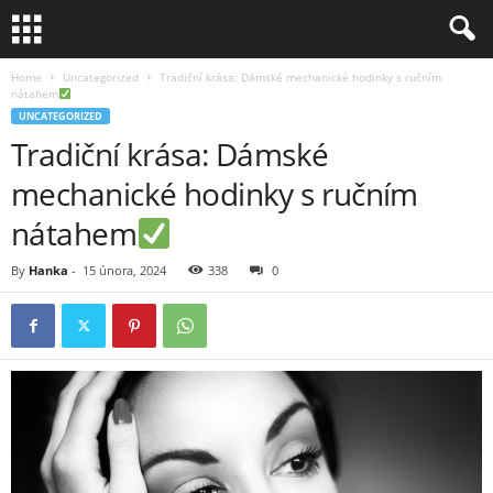
Home
Uncategorized
Tradiční krása: Dámské mechanické hodinky s ručním
nátahem
UNCATEGORIZED
Tradiční krása: Dámské
mechanické hodinky s ručním
nátahem
By
Hanka
-
15 února, 2024
338
0