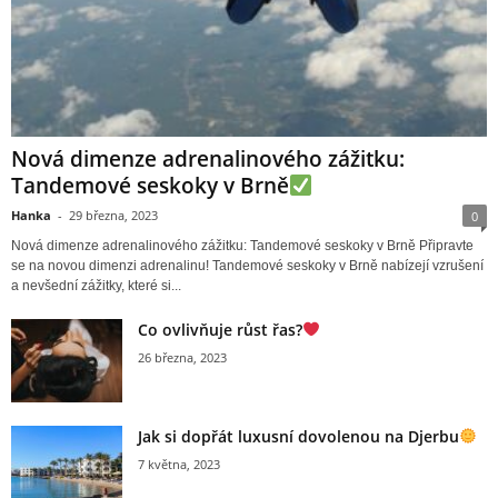
Nová dimenze adrenalinového zážitku:
Tandemové seskoky v Brně
Hanka
-
29 března, 2023
0
Nová dimenze adrenalinového zážitku: Tandemové seskoky v Brně Připravte
se na novou dimenzi adrenalinu! Tandemové seskoky v Brně nabízejí vzrušení
a nevšední zážitky, které si...
Co ovlivňuje růst řas?
26 března, 2023
Jak si dopřát luxusní dovolenou na Djerbu
7 května, 2023