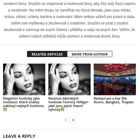
moderní ženy. Snažím se inspirovat a motivovat ženy, aby žily svůj život naplno
a nezávisle. Na mém blogu se zaměřuji na různá témata, jako jsou móda,
krása, zdraví, vztahy, kariéra a cestování. Mám velkou vášeň pro psaní a ráda
sdílím své myšlenky a zkušenosti s ostatními. Snažím se psát z osobní
zkušenosti a zahrnuji do svých článků i příběhy a rady od jiných žen. Věřím, že
sdílení našich příběhů může pomoci a motivovat druhé ženy.
RELATED ARTICLES
MORE FROM AUTHOR
Elegantní hodinky jako
Recenze dámských
Restaurace a bar Rib
investice: Které značky
hodinek Tommy Hilfiger:
Room, Bangkok, Thajsko
nabízejí nejlepší hodnotu
jaké jsou jejich hlavní
výhody
LEAVE A REPLY