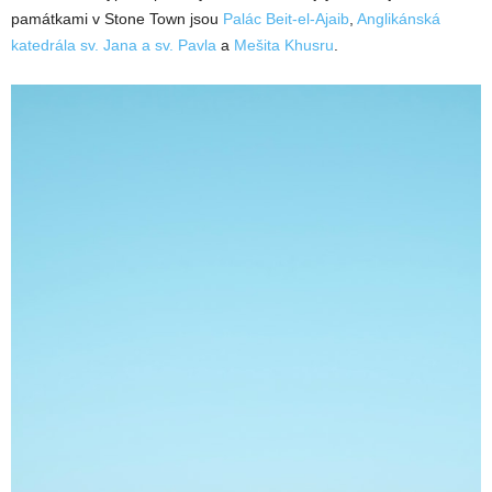
památkami v Stone Town jsou
Palác Beit-el-Ajaib
,
Anglikánská
katedrála sv. Jana a sv. Pavla
a
Mešita Khusru
.