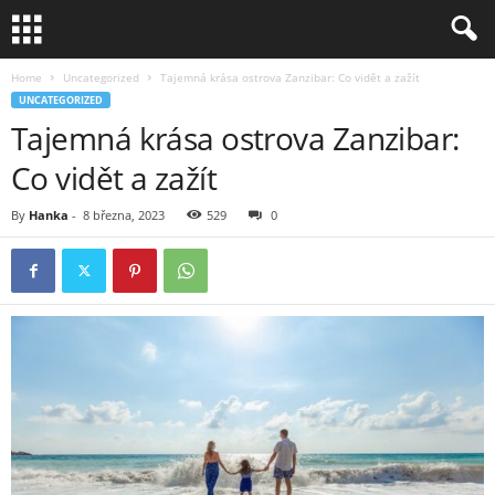
Home
Uncategorized
Tajemná krása ostrova Zanzibar: Co vidět a zažít
UNCATEGORIZED
Tajemná krása ostrova Zanzibar:
Co vidět a zažít
By
Hanka
-
8 března, 2023
529
0