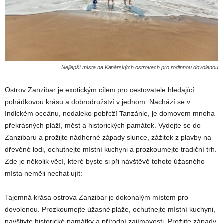
Nejlepší místa na Kanárských ostrovech pro rodinnou dovolenou
Ostrov Zanzibar je exotickým cílem pro cestovatele hledající
pohádkovou krásu a dobrodružství v jednom. Nachází se v
Indickém oceánu, nedaleko pobřeží Tanzánie, je domovem mnoha
překrásných pláží, měst a historických památek. Vydejte se do
Zanzibaru a prožijte nádherné západy slunce, zážitek z plavby na
dřevěné lodi, ochutnejte místní kuchyni a prozkoumejte tradiční trh.
Zde je několik věcí, které byste si při návštěvě tohoto úžasného
místa neměli nechat ujít:
Tajemná krása ostrova Zanzibar je dokonalým místem pro
dovolenou. Prozkoumejte úžasné pláže, ochutnejte místní kuchyni,
navštivte historické památky a přírodní zajímavosti. Prožijte západy