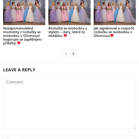
Nezapomenutelné
Rozlučka se svobodou s
Jak zaplánovat a rozpočít
momenty z rozlučky se
stylem – dary, které to
rozlučku se svobodou v
svobodou v Olomouci:
dokážou.
Olomouci
Inspirujte se úspěšnými
příběhy.
LEAVE A REPLY