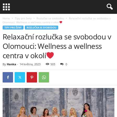
Home
Tipy pro ženy
Rozlučka se svobodou
Relaxační rozlučka se svobodou v
Olomouci: Wellness a wellness centra v okolí
TIPY PRO ŽENY
ROZLUČKA SE SVOBODOU
Relaxační rozlučka se svobodou v
Olomouci: Wellness a wellness
centra v okolí
By
Hanka
-
14 května, 2023
503
0