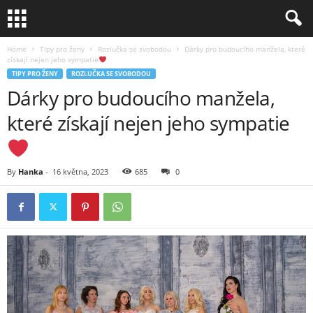
Home
Tipy pro ženy
Rozlučka se svobodou
Dárky pro budoucího manžela, které
získají nejen jeho sympatie
TIPY PRO ŽENY
ROZLUČKA SE SVOBODOU
Dárky pro budoucího manžela,
které získají nejen jeho sympatie
By
Hanka
-
16 května, 2023
685
0