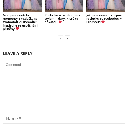
Nezapomenutelné
Rozlučka se svobodou s
Jak zaplánovat a rozpočít
momenty z rozlučky se
stylem – dary, které to
rozlučku se svobodou v
svobodou v Olomouci:
dokážou.
Olomouci
Inspirujte se úspěšnými
příběhy.
LEAVE A REPLY