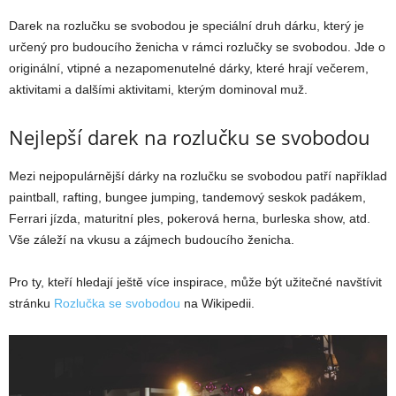
Darek na rozlučku se svobodou je speciální druh dárku, který je
určený pro budoucího ženicha v rámci rozlučky se svobodou. Jde o
originální, vtipné a nezapomenutelné dárky, které hrají večerem,
aktivitami a dalšími aktivitami, kterým dominoval muž.
Nejlepší darek na rozlučku se svobodou
Mezi nejpopulárnější dárky na rozlučku se svobodou patří například
paintball, rafting, bungee jumping, tandemový seskok padákem,
Ferrari jízda, maturitní ples, pokerová herna, burleska show, atd.
Vše záleží na vkusu a zájmech budoucího ženicha.
Pro ty, kteří hledají ještě více inspirace, může být užitečné navštívit
stránku
Rozlučka se svobodou
na Wikipedii.