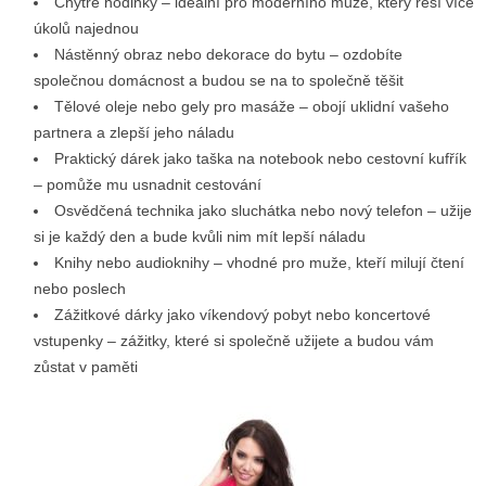
Chytré hodinky – ideální pro moderního muže, který řeší více
úkolů najednou
Nástěnný obraz nebo dekorace do bytu – ozdobíte
společnou domácnost a budou se na to společně těšit
Tělové oleje nebo gely pro masáže – obojí uklidní vašeho
partnera a zlepší jeho náladu
Praktický dárek jako taška na notebook nebo cestovní kufřík
– pomůže mu usnadnit cestování
Osvědčená technika jako sluchátka nebo nový telefon – užije
si je každý den a bude kvůli nim mít lepší náladu
Knihy nebo audioknihy – vhodné pro muže, kteří milují čtení
nebo poslech
Zážitkové dárky jako víkendový pobyt nebo koncertové
vstupenky – zážitky, které si společně užijete a budou vám
zůstat v paměti