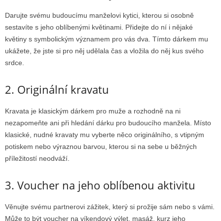
Darujte svému budoucímu manželovi kytici, kterou si osobně
sestavíte s jeho oblíbenými květinami. Přidejte do ní i nějaké
květiny s symbolickým významem pro vás dva. Tímto dárkem mu
ukážete, že jste si pro něj udělala čas a vložila do něj kus svého
srdce.
2. Originální kravatu
Kravata je klasickým dárkem pro muže a rozhodně na ni
nezapomeňte ani při hledání dárku pro budoucího manžela. Místo
klasické, nudné kravaty mu vyberte něco originálního, s vtipným
potiskem nebo výraznou barvou, kterou si na sebe u běžných
příležitostí neodváží.
3. Voucher na jeho oblíbenou aktivitu
Věnujte svému partnerovi zážitek, který si prožije sám nebo s vámi.
Může to být voucher na víkendový výlet, masáž, kurz jeho