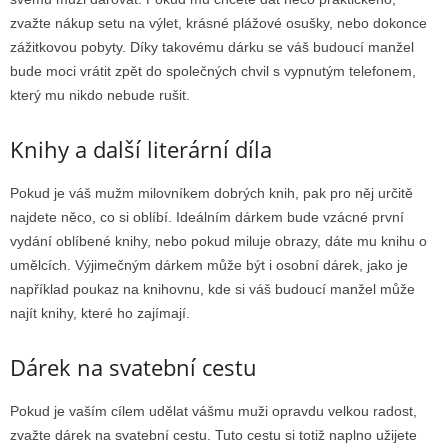
zvažte nákup setu na výlet, krásné plážové osušky, nebo dokonce
zážitkovou pobyty. Díky takovému dárku se váš budoucí manžel
bude moci vrátit zpět do společných chvil s vypnutým telefonem,
který mu nikdo nebude rušit.
Knihy a další literární díla
Pokud je váš mužm milovníkem dobrých knih, pak pro něj určitě
najdete něco, co si oblíbí. Ideálním dárkem bude vzácné první
vydání oblíbené knihy, nebo pokud miluje obrazy, dáte mu knihu o
umělcích. Výjimečným dárkem může být i osobní dárek, jako je
například poukaz na knihovnu, kde si váš budoucí manžel může
najít knihy, které ho zajímají.
Dárek na svatební cestu
Pokud je vaším cílem udělat vášmu muži opravdu velkou radost,
zvažte dárek na svatební cestu. Tuto cestu si totiž naplno užijete