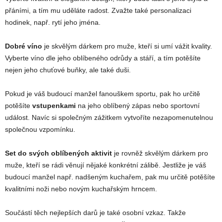
přáními, a tím mu uděláte radost. Zvažte také personalizaci
hodinek, např. rytí jeho jména.
Dobré víno
je skvělým dárkem pro muže, kteří si umí vážit kvality.
Vyberte víno dle jeho oblíbeného odrůdy a stáří, a tím potěšíte
nejen jeho chuťové buňky, ale také duši.
Pokud je váš budoucí manžel fanouškem sportu, pak ho určitě
potěšíte
vstupenkami
na jeho oblíbený zápas nebo sportovní
událost. Navíc si společným zážitkem vytvoříte nezapomenutelnou
společnou vzpomínku.
Set do svých oblíbených aktivit
je rovněž skvělým dárkem pro
muže, kteří se rádi věnují nějaké konkrétní zálibě. Jestliže je váš
budoucí manžel např. nadšeným kuchařem, pak mu určitě potěšíte
kvalitními noži nebo novým kuchařským hrncem.
Součástí těch nejlepších darů je také osobní vzkaz. Takže