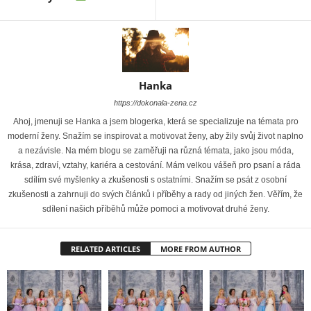
Hanka
https://dokonala-zena.cz
Ahoj, jmenuji se Hanka a jsem blogerka, která se specializuje na témata pro
moderní ženy. Snažím se inspirovat a motivovat ženy, aby žily svůj život naplno
a nezávisle. Na mém blogu se zaměřuji na různá témata, jako jsou móda,
krása, zdraví, vztahy, kariéra a cestování. Mám velkou vášeň pro psaní a ráda
sdílím své myšlenky a zkušenosti s ostatními. Snažím se psát z osobní
zkušenosti a zahrnuji do svých článků i příběhy a rady od jiných žen. Věřím, že
sdílení našich příběhů může pomoci a motivovat druhé ženy.
RELATED ARTICLES
MORE FROM AUTHOR