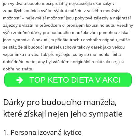
jen vy dva a budete moci prožít ty nejkrásnější okamžiky v
zapadlých koutcích světa. Vybírat můžete z velkého množství
možností – nejlevnější možností jsou pobytové zájezdy a nejdražší
zájezdy s vlastním průvodcem či pronájem luxusního auta. Všechny
výše zmíněné dárky pro budoucího manžela vám pomohou získat
jeho sympatie. A pokud jim přidáte trochu osobního nápadu, může
se stát, že si budoucí manžel uschová takový dárek jako velkou
vzpomínku na vás. Tak přemýšlejte, co by se mu mohlo líbit a
dohlédněte na to, aby byl váš dárek originální a ukázalo se, jak
dobře ho znáte.
TOP KETO DIETA V AKCI
Dárky pro budoucího manžela,
které získají nejen jeho sympatie
1. Personalizovaná kytice