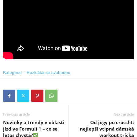
Kategorie – Rozlučka se svobodou
Previous article
Next article
Novinky a trendy v oblasti
Od jógy po crossfit:
jízd ve Formuli 1 – co se
nejlepší vtipná dámská
letos chystá?
workout trička