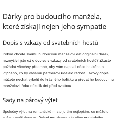
Dárky pro budoucího manžela,
které získají nejen jeho sympatie
Dopis s vzkazy od svatebních hostů
Pokud chcete svému budoucímu manželovi dát originální dárek,
rozmýšleli jste už o dopisu s vzkazy od svatebních hostů? Zkuste
požádat všechny přítomné, aby vám napsali něco hezkého a
vtipného, co by vašemu partnerovi udělalo radost. Takový dopis
můžete nechat vyladit do krásného balíčku a předat ho budoucímu
manželovi třeba několik dní před svatbou.
Sady na párový výlet
Společný výlet na romantické místo je tím nejlepším, co můžete
svému muži darovat. Pokud mu chcete dát něco praktického,