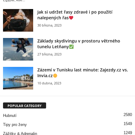
Egyptě, kde...
Jak si udržet řasy zdravé i po použití
nalepených řas
30 března, 2023
Základy skydivingu v prostoru větrného
tunelu Letňany
27 března, 2023
Zázemí v Tunisku last minute: Zajezdy.cz vs.
Invia.cz
10 dubna, 2023
POPULAR CATEGORY
2580
Hubnutí
1549
Tipy pro ženy
1249
Zážitky & Adrenalin