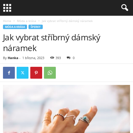
Home
Móda a krása
Jak vybrat stříbrný dámský náramek
MÓDA A KRÁSA
ŠPERKY
Jak vybrat stříbrný dámský
náramek
By
Hanka
-
1 března, 2023
393
0