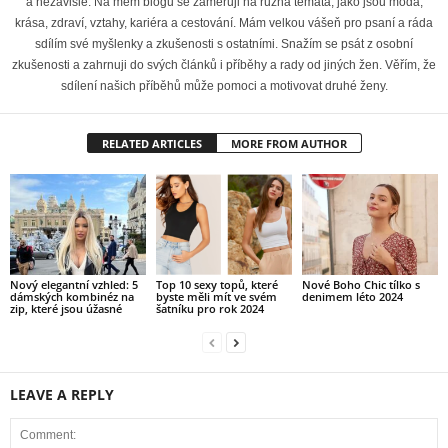
a nezávisle. Na mém blogu se zaměřuji na různá témata, jako jsou móda,
krása, zdraví, vztahy, kariéra a cestování. Mám velkou vášeň pro psaní a ráda
sdílím své myšlenky a zkušenosti s ostatními. Snažím se psát z osobní
zkušenosti a zahrnuji do svých článků i příběhy a rady od jiných žen. Věřím, že
sdílení našich příběhů může pomoci a motivovat druhé ženy.
RELATED ARTICLES
MORE FROM AUTHOR
Nový elegantní vzhled: 5
Top 10 sexy topů, které
Nové Boho Chic tílko s
dámských kombinéz na
byste měli mít ve svém
denimem léto 2024
zip, které jsou úžasné
šatníku pro rok 2024
LEAVE A REPLY