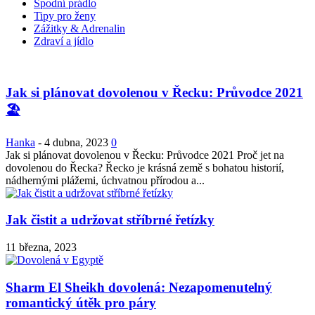
Spodní prádlo
Tipy pro ženy
Zážitky & Adrenalin
Zdraví a jídlo
Jak si plánovat dovolenou v Řecku: Průvodce 2021
🏖️
Hanka
-
4 dubna, 2023
0
Jak si plánovat dovolenou v Řecku: Průvodce 2021 Proč jet na
dovolenou do Řecka? Řecko je krásná země s bohatou historií,
nádhernými plážemi, úchvatnou přírodou a...
Jak čistit a udržovat stříbrné řetízky
11 března, 2023
Sharm El Sheikh dovolená: Nezapomenutelný
romantický útěk pro páry