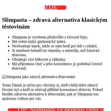
ZDE
Slimpasta – zdravá alternativa klasickým
těstovinám
Slimpasta je vyrobena především z červené řepy.
Má velmi nízký glykemický index.
Neobsahuje lepek, takže se nám hodí pro lidi s celiakii.
Je mnohem bohatší na vitamíny a minerály, než klasická
těstovina.
Obsahuje více bílkovin a vlákniny.
Má příjemnou chuť a jeho konzistence je podobná čerstvé
těstovině.
Tento článek je určen pro všechny ty, kteří chtějí držet zdravý
životní styl a kteří se obávají přílišné konzumace těstovin. Pokud
hledáte zdravou alternativu k těstovinám, pak je Slimpasta tou
správnou volbou pro vás.
TIP: Slimpasta za nejlepší cenu –