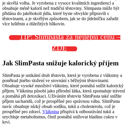
je skvělá volba. Je vyrobena z vysoce kvalitních ingrediencí a
obsahuje méně kalorií než tradiční těstoviny. Slimpasta může být
přidána do jakéhokoli jídla, které byste obvykle připravili s
těstovinami, a je skvělým způsobem, jak se do jídelníčku zařadit
více luštěnin a důležitých bílkovin.
TIP: Slimpasta za nejlepší cenu –
ZDE
Jak SlimPasta snižuje kalorický příjem
SlimPasta je unikátní druh těstovin, která je vyrobena z vlákniny a
poněkud jiného složení ve srovnání s běžnými těstovinami.
Obsahuje vysoké množství vlákniny, které pomáhá snížit kalorický
příjem. Vláknina působí jako přírodní látka, která zpomaluje trávení
a pomáhá při detoxikaci. Užíváním těstovin SlimPasta také snížíte
příjem sacharidů, což je prospěšné pro správnou váhu. SlimPasta
navíc obsahuje nízký obsah sodíku, tuků a cholesterolu, což je
prospěšné pro zdraví.
Vláknina
přispívá k odbourávání tuků a
urychluje metabolismus, čímž pomáhá snižovat hladinu cukru v
krvi.