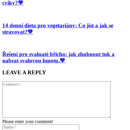
cviky?💚
14 denní dieta pro vegetariány: Co jíst a jak se
stravovat?💚
Řešení pro svalnaté břicho: jak zhubnout tuk a
nabrat svalovou hmotu.💚
LEAVE A REPLY
Please enter your comment!