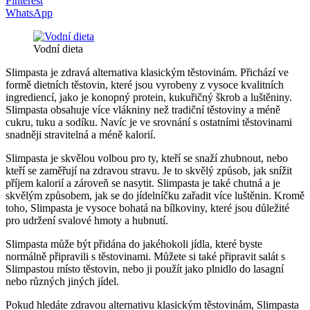
Pinterest
WhatsApp
Vodní dieta
Slimpasta je zdravá alternativa klasickým těstovinám. Přichází ve
formě dietních těstovin, které jsou vyrobeny z vysoce kvalitních
ingrediencí, jako je konopný protein, kukuřičný škrob a luštěniny.
Slimpasta obsahuje více vlákniny než tradiční těstoviny a méně
cukru, tuku a sodíku. Navíc je ve srovnání s ostatními těstovinami
snadněji stravitelná a méně kalorií.
Slimpasta je skvělou volbou pro ty, kteří se snaží zhubnout, nebo
kteří se zaměřují na zdravou stravu. Je to skvělý způsob, jak snížit
příjem kalorií a zároveň se nasytit. Slimpasta je také chutná a je
skvělým způsobem, jak se do jídelníčku zařadit více luštěnin. Kromě
toho, Slimpasta je vysoce bohatá na bílkoviny, které jsou důležité
pro udržení svalové hmoty a hubnutí.
Slimpasta může být přidána do jakéhokoli jídla, které byste
normálně připravili s těstovinami. Můžete si také připravit salát s
Slimpastou místo těstovin, nebo ji použít jako plnidlo do lasagní
nebo různých jiných jídel.
Pokud hledáte zdravou alternativu klasickým těstovinám, Slimpasta