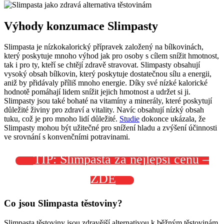
Výhody konzumace Slimpasty
Slimpasta je nízkokalorický přípravek založený na bílkovinách,
který poskytuje mnoho výhod jak pro osoby s cílem snížit hmotnost,
tak i pro ty, kteří se chtějí zdravě stravovat. Slimpasty obsahují
vysoký obsah bílkovin, který poskytuje dostatečnou sílu a energii,
aniž by přidávaly příliš mnoho energie. Díky své nízké kalorické
hodnotě pomáhají lidem snížit jejich hmotnost a udržet si ji.
Slimpasty jsou také bohaté na vitamíny a minerály, které poskytují
důležité živiny pro zdraví a vitality. Navíc obsahují nízký obsah
tuku, což je pro mnoho lidí důležité.
Studie
dokonce ukázala, že
Slimpasty mohou být užitečné pro snížení hladu a zvýšení účinnosti
ve srovnání s konvenčními potravinami.
TIP: Slimpasta za nejlepší cenu –
ZDE
Co jsou Slimpasta těstoviny?
Slimpasta těstoviny jsou zdravější alternativou k běžným těstovinám.