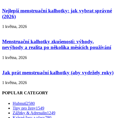
Nejlepší menstruační kalhotky: jak vybrat správné
(2026)
1 května, 2026
Menstruační kalhotky zkušenosti: výhody,
nevýhody a realita po několika měsících používání
1 května, 2026
Jak prát menstruační kalhotky (aby vydržely roky)
1 května, 2026
POPULAR CATEGORY
Hubnutí
2580
Tipy pro ženy
1549
Zážitky & Adrenalin
1249
Krásné řasy a vlasy
780