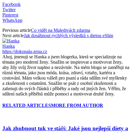
Facebook
Twitter
Pinterest
WhatsApp
Previous article
Co vidět na Maledivách zdarma
Next article
Jak dosáhnout rychlých výsledků s dietou eSlim
Hanka
https://dokonala-zena.cz
Ahoj, jmenuji se Hanka a jsem blogerka, která se specializuje na
témata pro moderní ženy. Snažím se inspirovat a motivovat ženy,
aby žily svůj život naplno a nezávisle. Na mém blogu se zaměřuji na
různá témata, jako jsou móda, krása, zdraví, vztahy, kariéra a
cestování. Mám velkou vášeň pro psaní a ráda sdílím své myšlenky
a zkušenosti s ostatními. Snažím se psát z osobní zkušenosti a
zahrnuji do svých článků i příběhy a rady od jiných žen. Věřím, že
sdílení našich příběhů může pomoci a motivovat druhé ženy.
RELATED ARTICLES
MORE FROM AUTHOR
Jak zhubnout tuk ve stáří: Jaké jsou nejlepší diety a