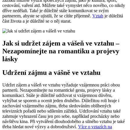
zážitků můžete využít společných zájmů, jako je kultura, sport,
cestování, vaření atd. Můžete také vymyslet něco nového, ​​co nikdy
dříve nedělali. Také je důležité stále komunikovat se svým
partnerem, abyste se ujistili, že se cítíte příjemně.
Vztah
je důležitá
část života a je důležité se o něj starat.
Jak si udržet zájem a vášeň ve vztahu –
Nezapomínejte na romantiku a projevy
lásky
Udržení zájmu a vášně ve vztahu
Udržet zájem a vášeň ve vztahu vyžaduje vzájemnou práci obou
partnerů. Nezapomínejte na romantické gesta, projevy lásky a
komunikaci. Stále je důležité udržovat si vzájemnou důvěru,
vyhýbat se sporem a ocenit jeden druhého. Důležitou roli hraje i
zachování vzájemného zájmu, třeba sledováním oblíbených
televizních pořadů nebo sdílením zážitků. Udržování vztahu také
zahrnuje vyhrazení času jen pro sebe, například procházky nebo
návštěvu kina. Při vytváření dlouhodobého a silného vztahu je také
třeba hledat nové výzvy a dobrodružství.
Více o vztazích na