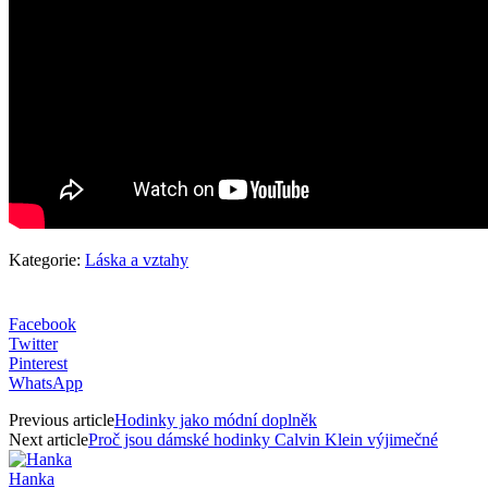
Kategorie:
Láska a vztahy
Facebook
Twitter
Pinterest
WhatsApp
Previous article
Hodinky jako módní doplněk
Next article
Proč jsou dámské hodinky Calvin Klein výjimečné
Hanka