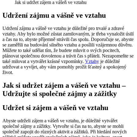
Jak si udržet zájem a vášeň ve vztahu
Udržení zájmu a vášně ve vztahu
Udržení zájmu a vášně ve vztahu je důležité pro trvalé a zdravé
vztahy. Aby bylo možné zůstat zamilovaným, je třeba vynaložit úsilí
a čas na to, abyste příjemně strávili čas spolu. Doporučuje se, abyste
se zaměřili na budování silného vztahu a posílili vzájemnou důvěru.
Můžete to také udělat tím, že budete mluvit o svých pocitech,
plánovat společnou dovolenou a trávit čas s přáteli. Nezapomeňte se
také milovat a vytvářet krásné vzpomínky.
Vztahy
je důležité
udržovat a vyvíjet, aby vám pomohly prožít šťastný a spokojený
život.
Jak si udržet zájem a vášeň ve vztahu –
Udržujte si společné zájmy a zážitky
Udržet si zájem a vášeň ve vztahu
Abyste udrželi zájem a vášeň ve vztahu, je důležité vytvářet
společné zájmy a zážitky. Vytvořte si čas na to, abyste se mohli
společně zapojit do různých aktivit a zážitků. Při hledání nových