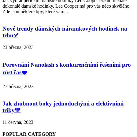
Jak vybrat perfektní dámské hodinky Lee Cooper Pokud hledáte
dokonalé dámské hodinky, Lee Cooper má pro vás něco skvělého.
Zde jsou některé tipy, které vám...
Nové trendy dámských náramkových hodinek na
trhu✅
23 března, 2023
Porovnání Nanolash s konkurenčními řešeními pro
růst řas❤️
27 března, 2023
Jak zhubnout boky jednoduchými a efektivními
triky💚
11 června, 2023
POPULAR CATEGORY