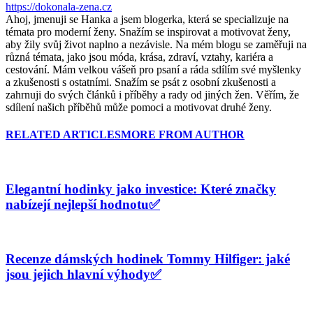
https://dokonala-zena.cz
Ahoj, jmenuji se Hanka a jsem blogerka, která se specializuje na
témata pro moderní ženy. Snažím se inspirovat a motivovat ženy,
aby žily svůj život naplno a nezávisle. Na mém blogu se zaměřuji na
různá témata, jako jsou móda, krása, zdraví, vztahy, kariéra a
cestování. Mám velkou vášeň pro psaní a ráda sdílím své myšlenky
a zkušenosti s ostatními. Snažím se psát z osobní zkušenosti a
zahrnuji do svých článků i příběhy a rady od jiných žen. Věřím, že
sdílení našich příběhů může pomoci a motivovat druhé ženy.
RELATED ARTICLES
MORE FROM AUTHOR
Elegantní hodinky jako investice: Které značky
nabízejí nejlepší hodnotu✅
Recenze dámských hodinek Tommy Hilfiger: jaké
jsou jejich hlavní výhody✅