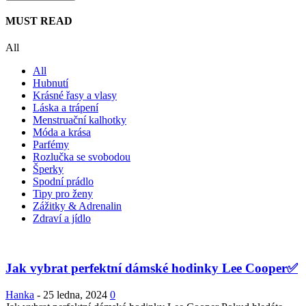
MUST READ
All
All
Hubnutí
Krásné řasy a vlasy
Láska a trápení
Menstruační kalhotky
Móda a krása
Parfémy
Rozlučka se svobodou
Šperky
Spodní prádlo
Tipy pro ženy
Zážitky & Adrenalin
Zdraví a jídlo
Jak vybrat perfektní dámské hodinky Lee Cooper✅
Hanka
-
25 ledna, 2024
0