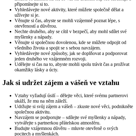
připomínejte si to.
Vyhledávejte nové aktivity, které můžete společně dělat a
užívejte si je.
Věnujte si čas, abyste se mohli vzájemně poznat lépe, s
otevřeností a důvěrou.
Nechte druhého, aby se cítil v bezpečí, aby mohl sdílet své
myšlenky a nápady.
Věnujte si společnou dovolenou, kde se můžete odpojit od
všedního života a spojit se s sebou navzájem.
Vyhledávejte nové způsoby, jak se doplňovat a podporovat
jeden druhého ve vzájemném rozvoji.
Udělejte si čas na to, abyste mohli spolu trávit čas a prožívat
okamžiky lásky a úcty.
Jak si udržet zájem a vášeň ve vztahu
Vztahy vyžadují úsilí – dělejte věci, které svému partnerovi
ukáží, že mu na něm záleží.
Udržujte si svůj zájem a vášeň – zkuste nové věci, podnikněte
společnou aktivitu.
Navzájem se podporujte – sdílejte své myšlenky a nápady,
vytvářejte s partnerkou přátelskou atmosféru.
Budujte vzájemnou důvěru – mluvte otevřeně o svých
pocitech a myšlenkách.