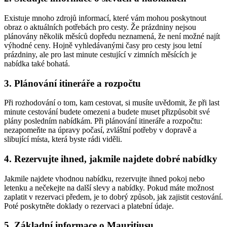
Existuje mnoho zdrojů informací, které vám mohou poskytnout
obraz o aktuálních potřebách pro cesty. Že prázdniny nejsou
plánovány několik měsíců dopředu neznamená, že není možné najít
výhodné ceny. Hojně vyhledávanými časy pro cesty jsou letní
prázdniny, ale pro last minute cestující v zimních měsících je
nabídka také bohatá.
3. Plánování itineráře a rozpočtu
Při rozhodování o tom, kam cestovat, si musíte uvědomit, že při last
minute cestování budete omezeni a budete muset přizpůsobit své
plány posledním nabídkám. Při plánování itineráře a rozpočtu:
nezapomeňte na úpravy počasí, zvláštní potřeby v dopravě a
slibující místa, která byste rádi viděli.
4. Rezervujte ihned, jakmile najdete dobré nabídky
Jakmile najdete vhodnou nabídku, rezervujte ihned pokoj nebo
letenku a nečekejte na další slevy a nabídky. Pokud máte možnost
zaplatit v rezervaci předem, je to dobrý způsob, jak zajistit cestování.
Poté poskytněte doklady o rezervaci a platební údaje.
5. Základní informace o Mauritiusu