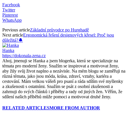
Facebook
Twitter
Pinterest
WhatsApp
Previous article
Základní průvodce po Hurghadě
Next article
Ergonomická řešení designových křesel: Proč jsou
důležitá?🔔
Hanka
https://dokonala-zena.cz
Ahoj, jmenuji se Hanka a jsem blogerka, která se specializuje na
témata pro moderní ženy. Snažím se inspirovat a motivovat ženy,
aby žily svůj život naplno a nezávisle. Na mém blogu se zaměřuji na
různá témata, jako jsou móda, krása, zdraví, vztahy, kariéra a
cestování. Mám velkou vášeň pro psaní a ráda sdílím své myšlenky
a zkušenosti s ostatními. Snažím se psát z osobní zkušenosti a
zahrnuji do svých článků i příběhy a rady od jiných žen. Věřím, že
sdílení našich příběhů může pomoci a motivovat druhé ženy.
RELATED ARTICLES
MORE FROM AUTHOR