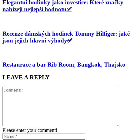
Elegantní hodinky jako investice: Které značky
nabízejí nejlepší hodnotu✅
Recenze dámských hodinek Tommy Hilfiger: jaké
jsou jejich hlavní výhody✅
Restaurace a bar Rib Room, Bangkok, Thajsko
LEAVE A REPLY
Please enter your comment!