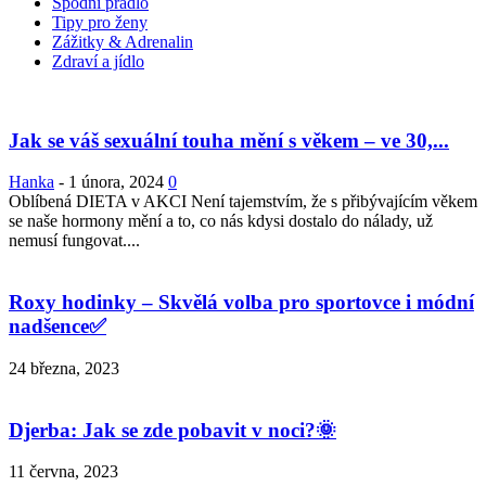
Spodní prádlo
Tipy pro ženy
Zážitky & Adrenalin
Zdraví a jídlo
Jak se váš sexuální touha mění s věkem – ve 30,...
Hanka
-
1 února, 2024
0
Oblíbená DIETA v AKCI Není tajemstvím, že s přibývajícím věkem
se naše hormony mění a to, co nás kdysi dostalo do nálady, už
nemusí fungovat....
Roxy hodinky – Skvělá volba pro sportovce i módní
nadšence✅
24 března, 2023
Djerba: Jak se zde pobavit v noci?🌞
11 června, 2023