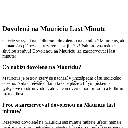
Dovolená na Mauriciu Last Minute
Chcete se vydat na nádhernou dovolenou na exotické Mauricius, ale
nemáte čas plánovat a rezervovat si ji včas? Pak pro vás máme
skvělou zprávu! Dovolenou na Mauriciu lze zarezervovat i last
minute!
Co nabízí dovolená na Mauriciu?
Mauricius je ostrov, který se nachází v jihozápadní části Indického
oceánu. Nabízí návštěvníkům krásné pláže s bílým pískem a
tyrkysově modrou vodou, ale také neuvěřitelnou přírodní a kulturní
rozmanitost.
Proč si zarezervovat dovolenou na Mauriciu last
minute?
Rezervací dovolené na Mauriciu last minute můžete ušetřit nemalé
peníze. Ceny za ubytování a letenky bývají nižší než při rezervaci v