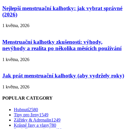
Nejlepší menstruační kalhotky: jak vybrat správné
(2026)
1 května, 2026
Menstruační kalhotky zkušenosti: výhody,
nevýhody a realita po několika měsících používání
1 května, 2026
Jak prát menstruační kalhotky (aby vydržely roky)
1 května, 2026
POPULAR CATEGORY
Hubnutí
2580
Tipy pro ženy
1549
Zážitky & Adrenalin
1249
Krásné řasy a vlasy
780